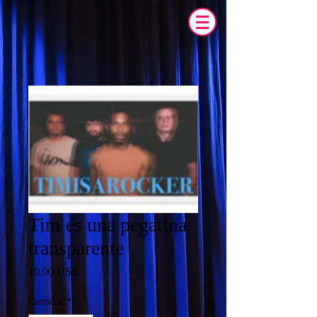
Tim es una pegatina
transparente
Precio
10,00 US$
Cantidad
*