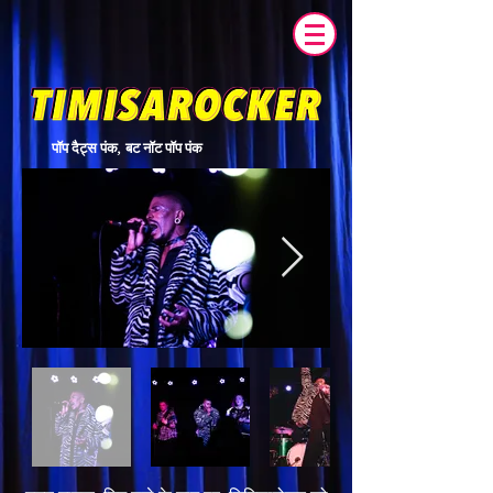
पॉप दैट्स पंक, बट नॉट पॉप पंक